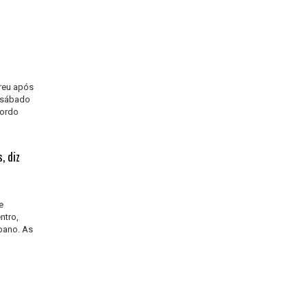
rreu após
e sábado
cordo
, diz
e
ntro,
bano. As