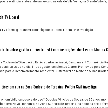
ste e atingiu a lateral de um veículo na orla de Vila Velha, na Grande Vitória,
da TV Liberal
 TV Liberal g1 transmite os telejornais Jornal Liberal 1ª e 2ª Edição....
ratuita sobre gestão ambiental está com inscrições abertas em Montes C
ia Codanorte/Divulgação Estão abertas as inscrições para a III Conferência R
 será realizada no dia 11 de agosto, em Montes Claros. Promovido pelo Con
litário para o Desenvolvimento Ambiental Sustentável do Norte de Minas (Codan
iros em rua na Zona Sudeste de Teresina; Polícia Civil investiga
e o homicídio culposo e doloso? Douglas Vinicius de Sousa, de 25 anos, mor
 bairro Novo Horizonte, na Zona Sudeste de Teresina, na noite da sexta-feira