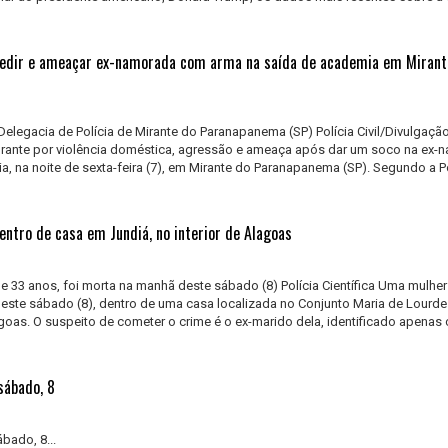
edir e ameaçar ex-namorada com arma na saída de academia em Mirant
 Delegacia de Polícia de Mirante do Paranapanema (SP) Polícia Civil/Divulgaç
rante por violência doméstica, agressão e ameaça após dar um soco na ex-
, na noite de sexta-feira (7), em Mirante do Paranapanema (SP). Segundo a Po
ntro de casa em Jundiá, no interior de Alagoas
 de 33 anos, foi morta na manhã deste sábado (8) Polícia Científica Uma mulher
este sábado (8), dentro de uma casa localizada no Conjunto Maria de Lourde
lagoas. O suspeito de cometer o crime é o ex-marido dela, identificado apena
sábado, 8
bado, 8...