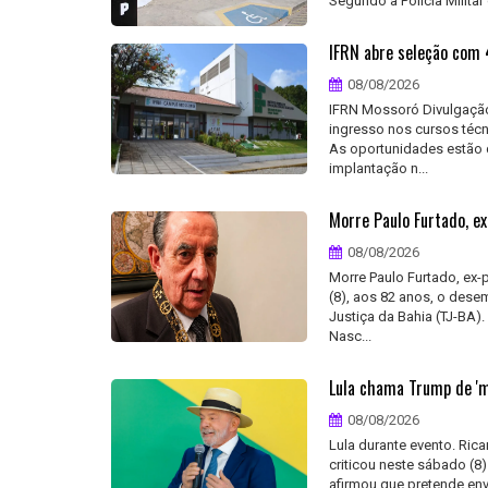
Segundo a Polícia Militar 
IFRN abre seleção com 4
08/08/2026
IFRN Mossoró Divulgação 
ingresso nos cursos téc
As oportunidades estão d
implantação n...
Morre Paulo Furtado, ex
08/08/2026
Morre Paulo Furtado, ex-
(8), aos 82 anos, o dese
Justiça da Bahia (TJ-BA).
Nasc...
Lula chama Trump de 'm
08/08/2026
Lula durante evento. Rica
criticou neste sábado (8
afirmou que pretende en