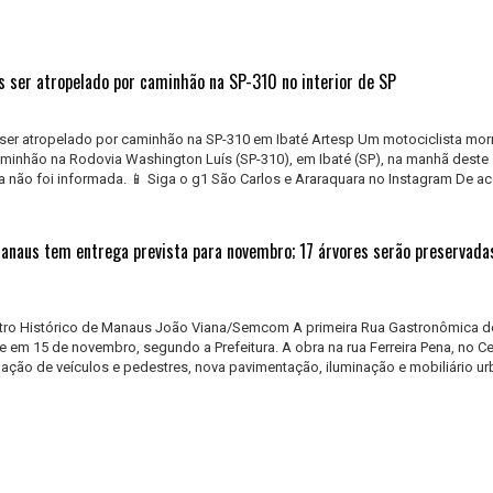
s ser atropelado por caminhão na SP-310 no interior de SP
 ser atropelado por caminhão na SP-310 em Ibaté Artesp Um motociclista mo
aminhão na Rodovia Washington Luís (SP-310), em Ibaté (SP), na manhã dest
ima não foi informada. 📱 Siga o g1 São Carlos e Araraquara no Instagram De a
naus tem entrega prevista para novembro; 17 árvores serão preservadas
entro Histórico de Manaus João Viana/Semcom A primeira Rua Gastronômica d
 em 15 de novembro, segundo a Prefeitura. A obra na rua Ferreira Pena, no Ce
ação de veículos e pedestres, nova pavimentação, iluminação e mobiliário ur