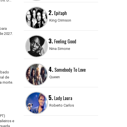
os. D...
2.
Epitaph
King Crimson
para
de 2027.
3.
Feeling Good
Nina Simone
4.
Somebody To Love
sábado
Queen
nal de
a morte.
5.
Lady Laura
Roberto Carlos
(PT)
ileiros e
 queda