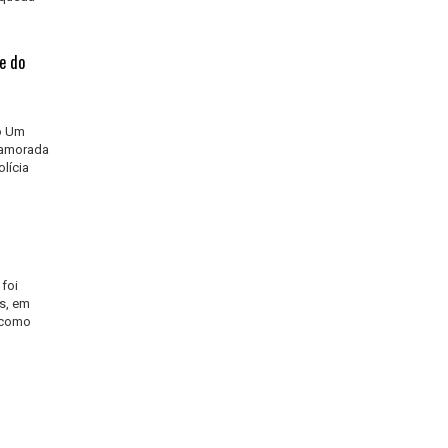
e do
ão Um
namorada
lícia
 foi
s, em
s como