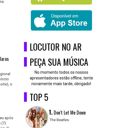
 na
LOCUTOR NO AR
laros
PEÇA SUA MÚSICA
No momento todos os nossos
egional
apresentadores estão offline, tente
sórcio
novamente mais tarde, obrigado!
orte), o
TOP 5
1.
Don't Let Me Down
reu após
The Beatles
 (7).