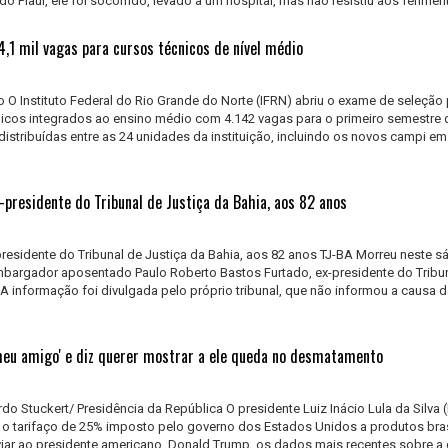
do Piauí, ele foi socorrido, levado a um hospital, mas não resistiu aos feriment
,1 mil vagas para cursos técnicos de nível médio
O Instituto Federal do Rio Grande do Norte (IFRN) abriu o exame de seleção 
nicos integrados ao ensino médio com 4.142 vagas para o primeiro semestre 
istribuídas entre as 24 unidades da instituição, incluindo os novos campi em
-presidente do Tribunal de Justiça da Bahia, aos 82 anos
presidente do Tribunal de Justiça da Bahia, aos 82 anos TJ-BA Morreu neste 
mbargador aposentado Paulo Roberto Bastos Furtado, ex-presidente do Tribu
 A informação foi divulgada pelo próprio tribunal, que não informou a causa d
eu amigo' e diz querer mostrar a ele queda no desmatamento
rdo Stuckert/ Presidência da República O presidente Luiz Inácio Lula da Silva 
) o tarifaço de 25% imposto pelo governo dos Estados Unidos a produtos bras
viar ao presidente americano, Donald Trump, os dados mais recentes sobre a