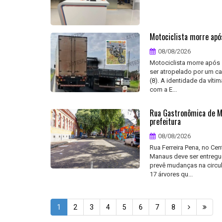
Motociclista morre apó
08/08/2026
Motociclista morre após
ser atropelado por um c
(8). A identidade da vít
com a E...
Rua Gastronômica de Ma
prefeitura
08/08/2026
Rua Ferreira Pena, no C
Manaus deve ser entregue
prevê mudanças na circul
17 árvores qu...
1
2
3
4
5
6
7
8