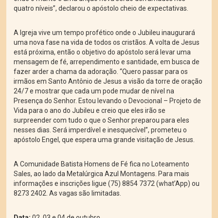
quatro níveis”, declarou o apóstolo cheio de expectativas.
A Igreja vive um tempo profético onde o Jubileu inaugurará
uma nova fase na vida de todos os cristãos. A volta de Jesus
está próxima, então o objetivo do apóstolo será levar uma
mensagem de fé, arrependimento e santidade, em busca de
fazer arder a chama da adoração. “Quero passar para os
irmãos em Santo Antônio de Jesus a visão da torre de oração
24/7 e mostrar que cada um pode mudar de nível na
Presença do Senhor. Estou levando o Devocional – Projeto de
Vida para o ano do Jubileu e creio que eles irão se
surpreender com tudo o que o Senhor preparou para eles
nesses dias. Será imperdível e inesquecível”, prometeu o
apóstolo Engel, que espera uma grande visitação de Jesus.
A Comunidade Batista Homens de Fé fica no Loteamento
Sales, ao lado da Metalúrgica Azul Montagens. Para mais
informações e inscrições ligue (75) 8854 7372 (what’App) ou
8273 2402. As vagas são limitadas.
Data:
02, 03 e 04 de outubro