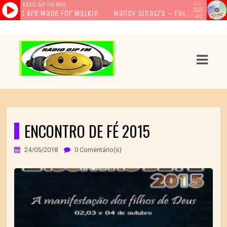
ASTS
IAS
IA
DOS
ENCONTRO DE FÉ 2015
RAMAÇÃO
24/05/2018
0 Comentário(s)
TOS
E
E
ATO